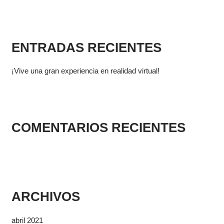
u
s
c
ENTRADAS RECIENTES
a
r
¡Vive una gran experiencia en realidad virtual!
p
o
r
:
COMENTARIOS RECIENTES
ARCHIVOS
abril 2021