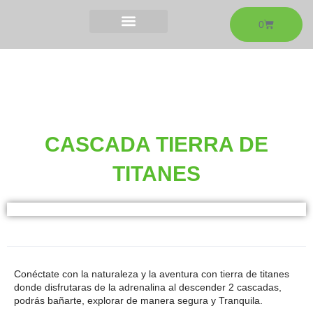
Ir
al
CART
0
contenido
CASCADA TIERRA DE
TITANES
CASCADA TIERRA DE
TITANES
Conéctate con la naturaleza y la aventura con tierra de titanes
donde disfrutaras de la adrenalina al descender 2 cascadas,
podrás bañarte, explorar de manera segura y Tranquila.