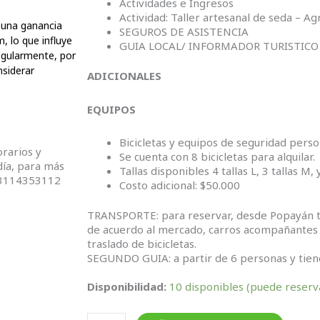
Actividades e Ingresos
Actividad: Taller artesanal de seda – Ag
 una ganancia
SEGUROS DE ASISTENCIA
, lo que influye
GUIA LOCAL/ INFORMADOR TURISTICO
egularmente, por
nsiderar
ADICIONALES
EQUIPOS
Bicicletas y equipos de seguridad perso
rarios y
Se cuenta con 8 bicicletas para alquilar.
día, para más
Tallas disponibles 4 tallas L, 3 tallas M, y
73114353112
Costo adicional: $50.000
TRANSPORTE: para reservar, desde Popayán tien
de acuerdo al mercado, carros acompañantes 
traslado de bicicletas.
SEGUNDO GUIA: a partir de 6 personas y tiene
Bicitour
Disponibilidad:
10 disponibles (puede reserv
"
Ruta