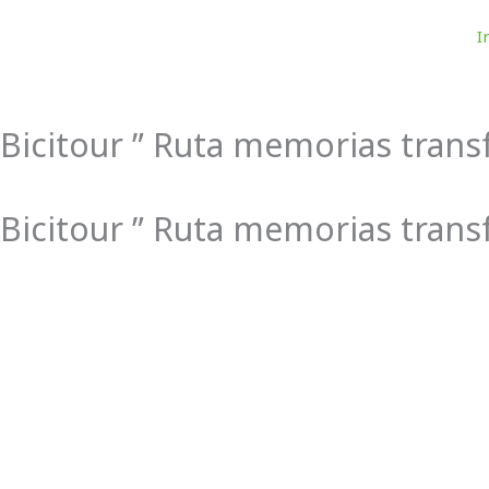
Ir
al
I
contenido
Bicitour ” Ruta memorias trans
Bicitour ” Ruta memorias trans