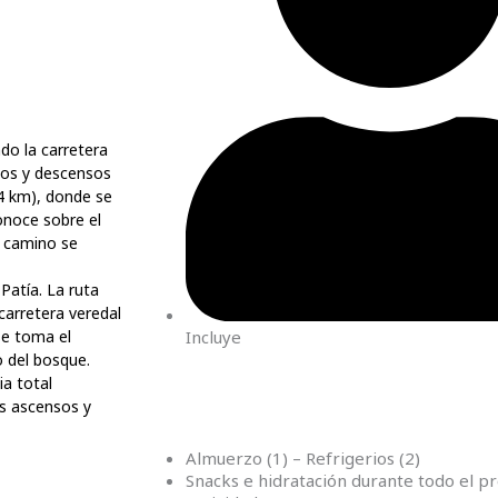
do la carretera
os y descensos
4 km), donde se
onoce sobre el
 camino se
Patía. La ruta
arretera veredal
Incluye
se toma el
 del bosque.
ia total
los ascensos
y
Almuerzo (1) – Refrigerios (2)
Snacks e hidratación durante todo el 