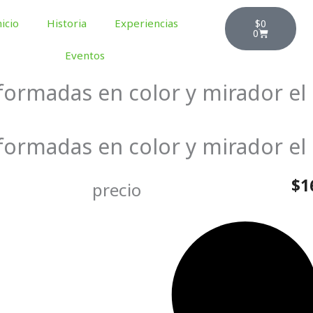
Cart
nicio
Historia
Experiencias
$
0
0
Eventos
formadas en color y mirador el 
formadas en color y mirador el 
$
1
precio